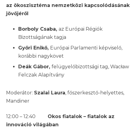
az ökoszisztéma nemzetközi kapcsolódásának
jövőjéről
Borboly Csaba,
az Európai Régiók
Bizottságának tagja
Győri Enikő,
Európai Parlamenti képviselő,
korábbi nagykövet
Deák Gábor,
felügyelőbizottsági tag, Wacław
Felczak Alapítvány
Moderátor:
Szalai Laura
, főszerkesztő-helyettes,
Mandiner
12:00 – 12:40
Okos fiatalok – fiatalok az
innováció világában