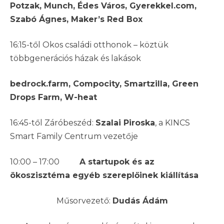
Potzak, Munch, Édes Város, Gyerekkel.com,
Szabó Ágnes, Maker’s Red Box
16:15-től Okos családi otthonok – köztük
többgenerációs házak és lakások
bedrock.farm, Compocity, Smartzilla, Green
Drops Farm, W-heat
16:45-től Záróbeszéd:
Szalai Piroska
, a KINCS
Smart Family Centrum vezetője
10:00 – 17:00
A startupok és az
ökoszisztéma egyéb szereplőinek kiállítása
Műsorvezető:
Dudás Ádám