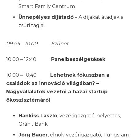
Smart Family Centrum
Ünnepélyes díjátadó
– A díjakat átadják a
zsűri tagjai.
09:45 – 10:00 Szünet
10:00 – 12:40
Panelbeszélgetések
10:00 – 10:40
Lehetnek fókuszban a
családok az innováció világában? –
Nagyvállalatok vezetői a hazai startup
ökoszisztémáról
Hankiss László
, vezérigazgató-helyettes,
Gránit Bank
Jörg Bauer
, elnök-vezérigazgató, Tungsram