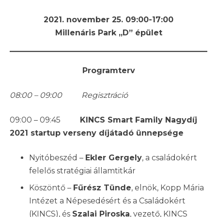
2021. november 25. 09:00-17:00
Millenáris Park „D” épület
Programterv
08:00 – 09:00 Regisztráció
09:00 – 09:45
KINCS Smart Family Nagydíj
2021 startup verseny díjátadó ünnepsége
Nyitóbeszéd –
Ekler Gergely
, a családokért
felelős stratégiai államtitkár
Köszöntő –
Fűrész Tünde
, elnök, Kopp Mária
Intézet a Népesedésért és a Családokért
(KINCS), és
Szalai Piroska
, vezető, KINCS