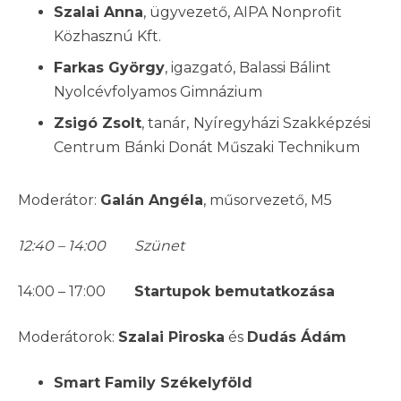
Szalai Anna
, ügyvezető, AIPA Nonprofit
Közhasznú Kft.
Farkas György
, igazgató, Balassi Bálint
Nyolcévfolyamos Gimnázium
Zsigó Zsolt
, tanár,
Nyíregyházi Szakképzési
Centrum
Bánki Donát Műszaki Technikum
Moderátor:
Galán Angéla
, műsorvezető, M5
12:40 – 14:00 Szünet
14:00 – 17:00
Startupok bemutatkozása
Moderátorok:
Szalai Piroska
és
Dudás Ádám
Smart Family Székelyföld