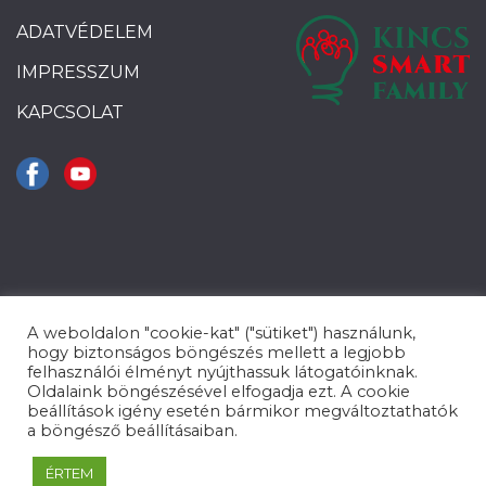
ADATVÉDELEM
IMPRESSZUM
KAPCSOLAT
A weboldalon "cookie-kat" ("sütiket") használunk,
hogy biztonságos böngészés mellett a legjobb
felhasználói élményt nyújthassuk látogatóinknak.
Oldalaink böngészésével elfogadja ezt. A cookie
beállítások igény esetén bármikor megváltoztathatók
a böngésző beállításaiban.
KINCS SmartFamily 2021.
ÉRTEM