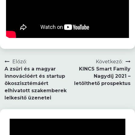
Bejegyzés
Előző:
Következő:
A zsűri és a magyar
KINCS Smart Family
navigáció
innovációért és startup
Nagydíj 2021 –
ökoszisztémáért
letölthető prospektus
elhivatott szakemberek
lelkesítő üzenetei