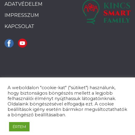
ADATVÉDELEM
IMPRESSZUM
KAPCSOLAT
A weboldalon "cookie-kat" ("sütiket") használunk,
hogy biztonságos böngészés mellett a legjobb
felhasználói élményt nyújthassuk látogatóinknak.
Oldalaink böngészésével elfogadja ezt. A cookie
beállítások igény esetén bármikor megváltoztathatók
a böngésző beállításaiban.
KINCS SmartFamily 2021.
ÉRTEM