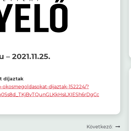
u – 2021.11.25.
 díjaztak
lo-okosmegoldasokat-dijaztak-152224/?
b0Ss8d_TKjBvTQunGLKkHsiLXIESh6rDgCc
Következő: