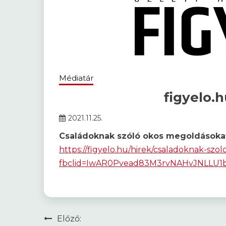
Médiatár
figyelo.h
2021.11.25.
Családoknak szóló okos megoldásokat
https://figyelo.hu/hirek/csaladoknak-szo
fbclid=IwAR0Pvead83M3rvNAHvJNLLU1
Bejegyzés
Előző: