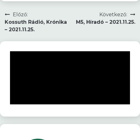
Bejegyzés
Előző:
Következő:
Kossuth Rádió, Krónika
M5, Híradó – 2021.11.25.
navigáció
– 2021.11.25.