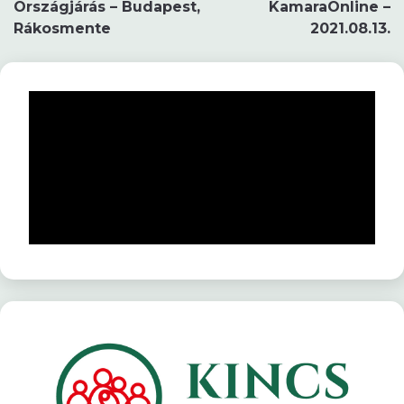
Országjárás – Budapest,
KamaraOnline –
navigáció
Rákosmente
2021.08.13.