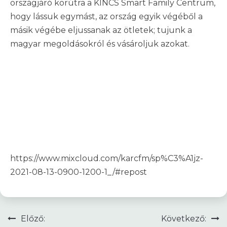
országjáró körútra a KINCS Smart Family Centrum,
hogy lássuk egymást, az ország egyik végéből a
másik végébe eljussanak az ötletek; tujunk a
magyar megoldásokról és vásároljuk azokat.
https://www.mixcloud.com/karcfm/sp%C3%A1jz-
2021-08-13-0900-1200-1_/#repost
Bejegyzés
Előző:
Következő: