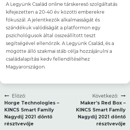
A Legyünk Család online társkereső szolgáltatás
kifejezetten a 20-40 év közötti emberekre
fókuszál. A jelentkezők alkalmasságát és
szándékuk valódiságát a platformon egy
pszichológusok által összeállított teszt
segítségével ellenőrzik. A Legyünk Család, és a
mögötte álló szakmai stáb célja hozzájárulni a
családalapítási kedv fellendítéséhez
Magyarországon.
Bejegyzés
Előző:
Következő:
Horge Technologies –
Maker’s Red Box –
navigáció
KINCS Smart Family
KINCS Smart Family
Nagydíj 2021 döntő
Nagydíj 2021 döntő
résztvevője
résztvevője