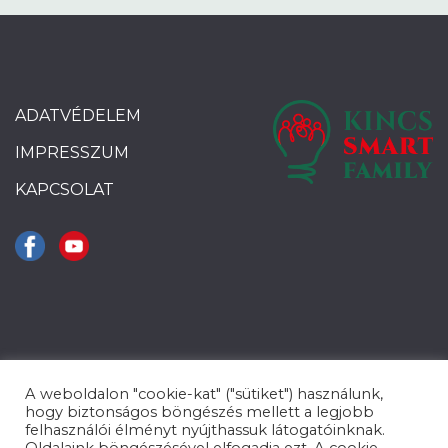
ADATVÉDELEM
IMPRESSZUM
KAPCSOLAT
A weboldalon "cookie-kat" ("sütiket") használunk,
hogy biztonságos böngészés mellett a legjobb
felhasználói élményt nyújthassuk látogatóinknak.