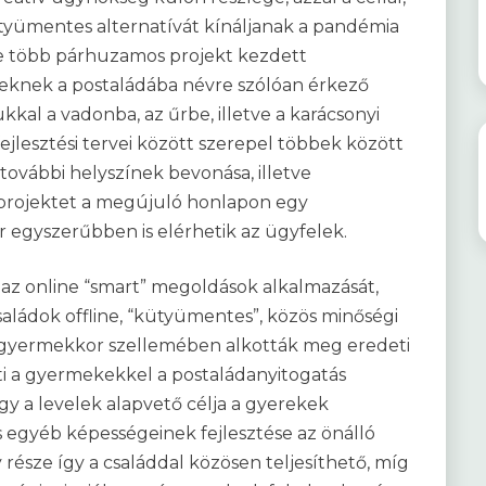
yümentes alternatívát kínáljanak a pandémia
re több párhuzamos projekt kezdett
rmeknek a postaládába névre szólóan érkező
ukkal a vadonba, az űrbe, illetve a karácsonyi
ejlesztési tervei között szerepel többek között
 további helyszínek bevonása, illetve
 projektet a megújuló honlapon egy
 egyszerűbben is elérhetik az ügyfelek.
a az online “smart” megoldások alkalmazását,
saládok offline, “kütyümentes”, közös minőségi
os gyermekkor szellemében alkották meg eredeti
ti a gyermekekkel a postaládanyitogatás
gy a levelek alapvető célja a gyerekek
s egyéb képességeinek fejlesztése az önálló
 része így a családdal közösen teljesíthető, míg