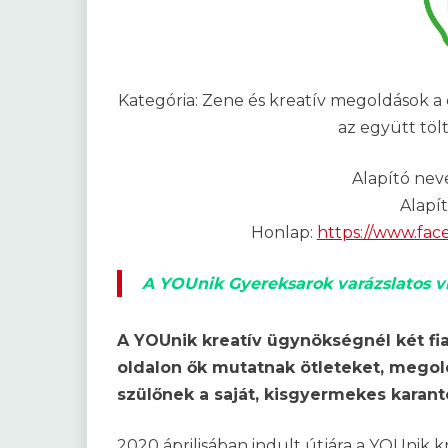
Kategória: Zene és kreatív megoldások a 
az együtt töl
Alapító nev
Alapí
Honlap:
https://www.fa
A YOUnik Gyereksarok varázslatos 
A YOUnik kreatív ügynökségnél két fi
oldalon ők mutatnak ötleteket, megold
szülőnek a saját, kisgyermekes karan
2020 áprilisában indult útjára a YOUnik k