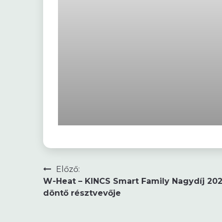
Bejegyzés
Előző:
W-Heat – KINCS Smart Family Nagydíj 202
navigáció
döntő résztvevője