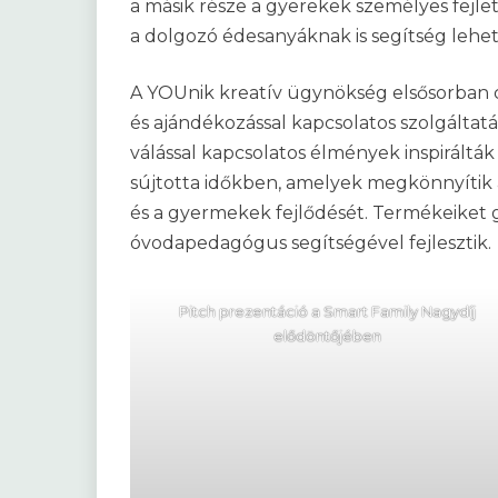
a másik része a gyerekek személyes fejle
a dolgozó édesanyáknak is segítség leh
A YOUnik kreatív ügynökség elsősorban 
és ajándékozással kapcsolatos szolgáltatás
válással kapcsolatos élmények inspirálták
sújtotta időkben, amelyek megkönnyítik a
és a gyermekek fejlődését. Termékeiket 
óvodapedagógus segítségével fejlesztik.
Pitch prezentáció a Smart Family Nagydíj
elődöntőjében