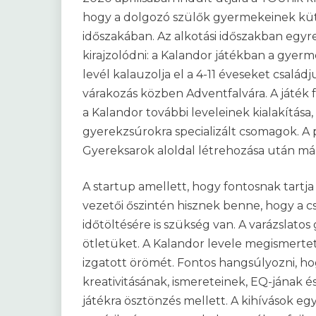
hogy a dolgozó szülők gyermekeinek küt
időszakában. Az alkotási időszakban egy
kirajzolódni: a Kalandor játékban a gye
levél kalauzolja el a 4-11 éveseket családj
várakozás közben Adventfalvára. A játék f
a Kalandor további leveleinek kialakítása,
gyerekzsúrokra specializált csomagok. A
Gyereksarok aloldal létrehozása után már
A startup amellett, hogy fontosnak tartj
vezetői őszintén hisznek benne, hogy a c
időtöltésére is szükség van. A varázslat
ötletüket. A Kalandor levele megismerte
izgatott örömét. Fontos hangsúlyozni, ho
kreativitásának, ismereteinek, EQ-jának é
játékra ösztönzés mellett. A kihívások egy