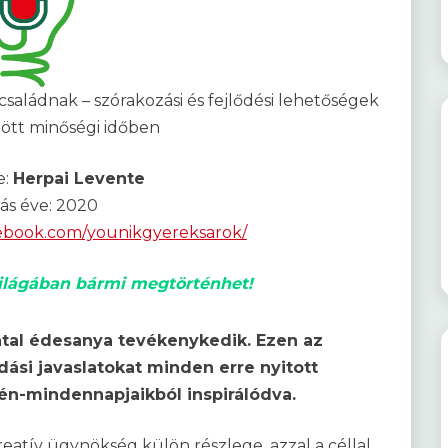
családnak – szórakozási és fejlődési lehetőségek
tött minőségi időben
e:
Herpai Levente
tás éve: 2020
cebook.com/younikgyereksarok/
világában bármi megtörténhet!
atal édesanya tevékenykedik. Ezen az
ási javaslatokat minden erre nyitott
tén-mindennapjaikból inspirálódva.
reatív ügynökség külön részlege, azzal a céllal,