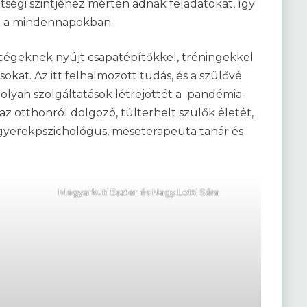
ttségi szintjéhez mérten adnak feladatokat, így
et a mindennapokban.
cégeknek nyújt csapatépítőkkel, tréningekkel
okat. Az itt felhalmozott tudás, és a szülővé
 olyan szolgáltatások létrejöttét a pandémia-
z otthonról dolgozó, túlterhelt szülők életét,
gyerekpszichológus, meseterapeuta tanár és
Magyarkuti Eszter és Nagy Lotti Sára