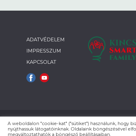
ADATVÉDELEM
IMPRESSZUM
KAPCSOLAT
A weboldalon "cookie-kat" ("sütiket") használunk, hogy b
nyújthassuk látogatóinknak. Oldalaink böngészésével elfo
megváltoztathatók a böngésző beállításaiban.