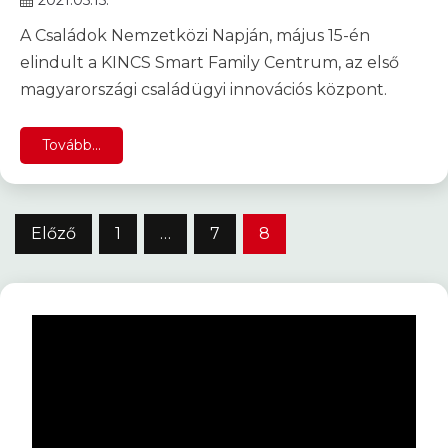
A Családok Nemzetközi Napján, május 15-én
elindult a KINCS Smart Family Centrum, az első
magyarországi családügyi innovációs központ.
Tovább...
Bejegyzések
Előző
1
…
7
8
lapozása